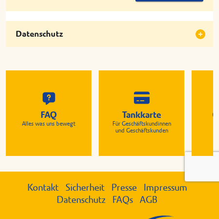
Datenschutz
FAQ
Tankkarte
G
Alles was uns bewegt
Für Geschäftskundinnen
Zu
und Geschäftskunden
Kontakt
Sicherheit
Presse
Impressum
Datenschutz
FAQs
AGB