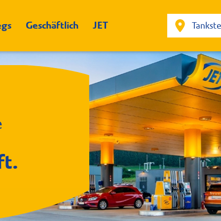
egs
Geschäftlich
JET
e
ft.