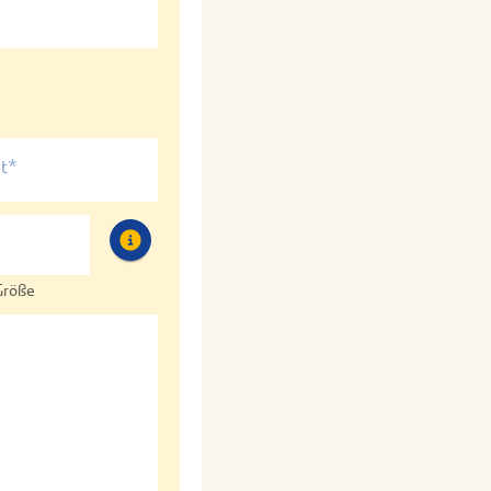
t*
Größe