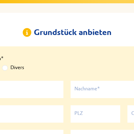
Grundstück anbieten
n*
Divers
Nachname*
PLZ
O